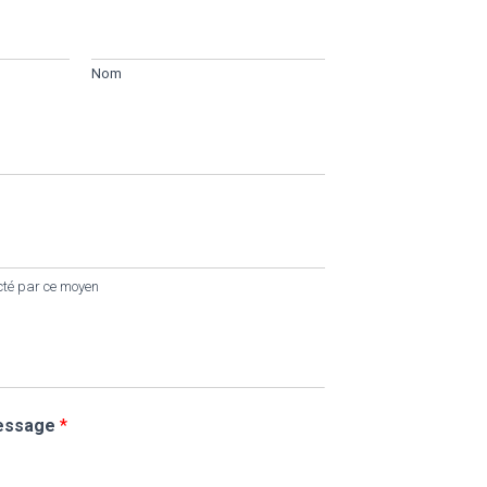
Nom
acté par ce moyen
essage
*