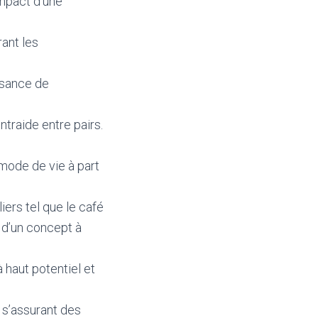
impact d’une
rant les
issance de
ntraide entre pairs.
mode de vie à part
iers tel que le café
n d’un concept à
à haut potentiel et
 s’assurant des