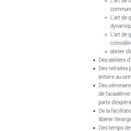
L’art de 
communic
L’art de 
dynamiqu
L’art de 
considére
atelier d
Des ateliers 
Des retraites 
entière au sei
Des séminaires
de l’académie 
partir d’expér
De la facilitat
libérer l’énergi
Des temps de r