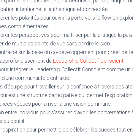
s’exprimer en conscience pour découvrir, par la pratique, l’
ation intentionnelle, authentique et connectée.
gérer les polarités pour ouvrir la porte vers le flow en explo
es complémentaires.
gérer les perspectives pour maitriser par la pratique la pu
r de multiples points de vue sans perdre le sien.
’entraide sur la base du co-développement pour créer de l’e
d’approfondissement du
Leadership Collectif Conscient
,
pour intégrer le Leadership Collectif Conscient comme un 
n d’une communauté d’entraide.
 d’équipe pour travailler sur la confiance à travers des atel
qui est une structure participative qui permet l’exploratio
iences vécues pour arriver à une vision commune.
ion entre individus pour s’assurer d’avoir les conversations 
e du conflit.
espiration pour permettre de célébrer les succès tout en