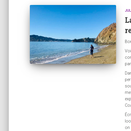
JUL
L
r
Bon
Voi
con
par
Dan
per
sou
mes
exp
Co
Écr
loo
on 