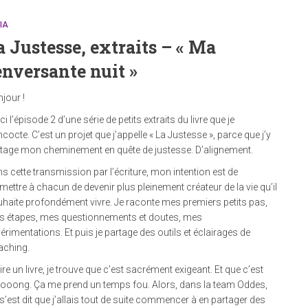
IA
a Justesse, extraits – « Ma
enversante nuit »
jour !
ci l’épisode 2 d’une série de petits extraits du livre que je
cocte. C’est un projet que j’appelle « La Justesse », parce que j’y
tage mon cheminement en quête de justesse. D’alignement.
s cette transmission par l’écriture, mon intention est de
mettre à chacun de devenir plus pleinement créateur de la vie qu’il
haite profondément vivre. Je raconte mes premiers petits pas,
 étapes, mes questionnements et doutes, mes
érimentations. Et puis je partage des outils et éclairages de
aching.
ire un livre, je trouve que c’est sacrément exigeant. Et que c’est
ooong. Ça me prend un temps fou. Alors, dans la team Oddes,
s’est dit que j’allais tout de suite commencer à en partager des