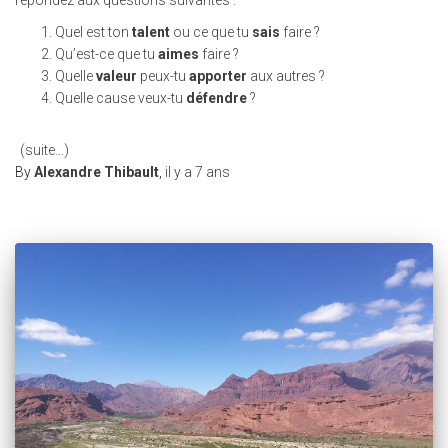
répondez aux questions suivantes :
Quel est ton
talent
ou ce que tu
sais
faire ?
Qu’est-ce que tu
aimes
faire ?
Quelle
valeur
peux-tu
apporter
aux autres ?
Quelle cause veux-tu
défendre
?
(suite…)
By
Alexandre Thibault
,
il y a
7 ans