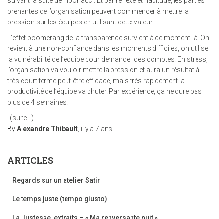
suivant la suite de Fibonacci. Et par réflexe et habitude, les parties
prenantes de l’organisation peuvent commencer à mettre la
pression sur les équipes en utilisant cette valeur.
L’effet boomerang de la transparence survient à ce moment-là. On
revient à une non-confiance dans les moments difficiles, on utilise
la vulnérabilité de l’équipe pour demander des comptes. En stress,
l’organisation va vouloir mettre la pression et aura un résultat à
très court terme peut-être efficace, mais très rapidement la
productivité de l’équipe va chuter. Par expérience, ça ne dure pas
plus de 4 semaines.
(suite…)
By
Alexandre Thibault
,
il y a
7 ans
ARTICLES
Regards sur un atelier Satir
Le temps juste (tempo giusto)
La Justesse, extraits – « Ma renversante nuit »